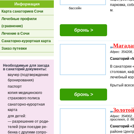
Информация
парковка, соб
бассейн
м.
Карта санаториев Сочи
Лечебные профили
(сравнение)
бронь >
Лечение в Сочи
Санаторно-курортная карта
„
Магада
Заказ путевки
Адрес: 354208, 
Санаторий «М
Не­об­хо­ди­мые для за­ез­да
В санатории «
в са­на­то­рий до­ку­мен­ты:
столовая, каф
ваучер (под­твер­жде­ние
лечебный кор
бро­ни­ро­ва­ния)
Крытый всесе
паспорт
ко­пия ме­ди­цин­ско­го
бронь >
стра­хо­во­го по­ли­са
санаторно-курортная
„
Золотой
карта
для детей:
Адрес: 354002,
проспект, д. 8
— раз­ре­ше­ние от ро­ди­
Санаторий «З
те­лей (при по­езд­ке ре­
районе Центра
бен­ка с дру­ги­ми со­про­