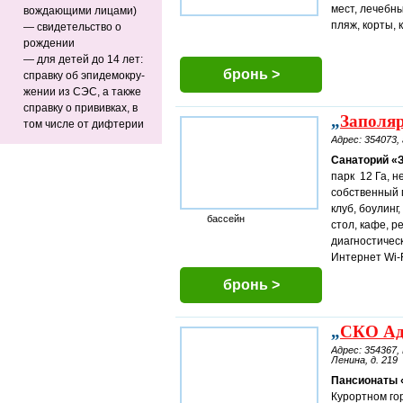
мест, лечебны
вож­да­ю­щи­ми ли­ца­ми)
пляж, корты, 
— свидетельство о 
рождении
— для де­тей до 14 лет: 
бронь >
справ­ку об эпи­де­мо­кру­
же­нии из СЭС, а так­же
справ­ку о при­вив­ках, в
„
Заполя
том чис­ле от диф­те­рии
Адрес: 354073, 
Санаторий «З
парк 12 Га, н
собственный 
клуб, боулинг
бассейн
стол, кафе, 
диагностичес
Интернет Wi-F
бронь >
„
СКО Ад
Адрес: 354367, 
Ленина, д. 219
Пансионаты 
Курортном го