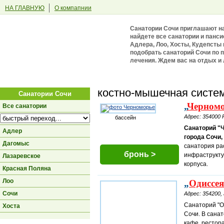
НА ГЛАВНУЮ
О компапнии
Санатории Сочи приглашают на 
найдете все санатории и панси
Адлера, Лоо, Хосты, Кудепсты
подобрать санаторий Сочи по 
лечения. Ждем вас на отдых и 
Вы здесь:
костно-мышечная систе
Санатории Сочи
„
Черном
Все санатории
Адрес: 354000 
бассейн
Санаторий "
Адлер
города Сочи,
Дагомыс
санатория ра
бронь >
инфраструкту
Лазаревское
корпуса.
Красная Поляна
Лоо
„
Одиссея
Сочи
Адрес: 354200,
Санаторий "О
Хоста
Сочи. В сана
кафе, рестора